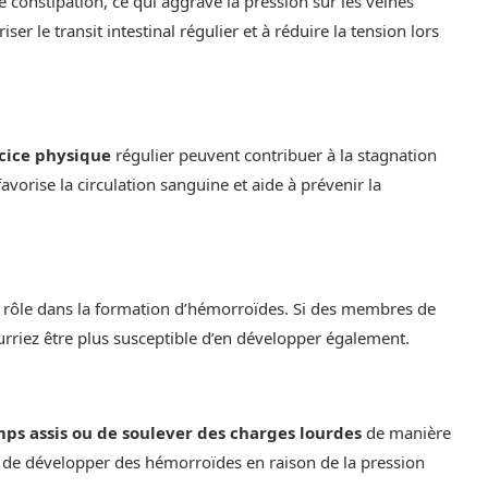
 constipation, ce qui aggrave la pression sur les veines
riser le transit intestinal régulier et à réduire la tension lors
cice physique
régulier peuvent contribuer à la stagnation
favorise la circulation sanguine et aide à prévenir la
 rôle dans la formation d’hémorroïdes. Si des membres de
ourriez être plus susceptible d’en développer également.
ps assis ou de soulever des charges lourdes
de manière
 de développer des hémorroïdes en raison de la pression