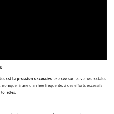
s
des est
la pression excessive
exercée sur les veines rectales
 chronique, à une diarrhée fréquente, à des efforts excessifs
toilettes.