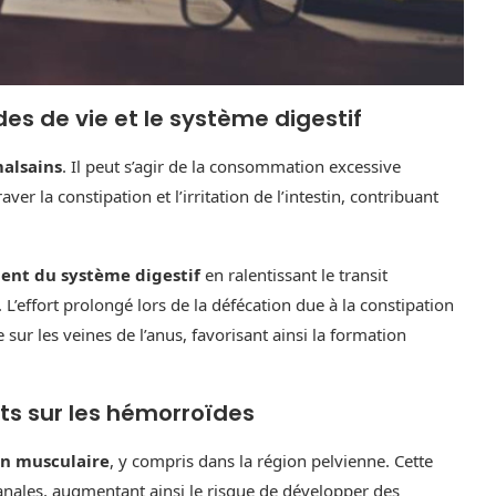
des de vie et le système digestif
malsains
. Il peut s’agir de la consommation excessive
er la constipation et l’irritation de l’intestin, contribuant
ment du système digestif
en ralentissant le transit
 L’effort prolongé lors de la défécation due à la constipation
ur les veines de l’anus, favorisant ainsi la formation
ets sur les hémorroïdes
on musculaire
, y compris dans la région pelvienne. Cette
nales, augmentant ainsi le risque de développer des